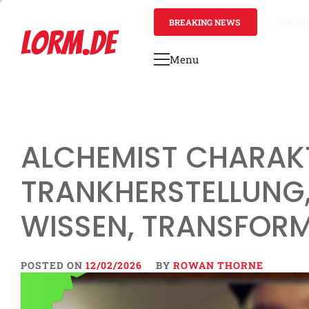
Skip
to
BREAKING NEWS
4 mont
LORM.DE
content
Menu
Primary
Menu
ALCHEMIST CHARAK
TRANKHERSTELLUNG
WISSEN, TRANSFOR
POSTED ON
12/02/2026
BY
ROWAN THORNE