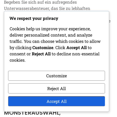
Begeben Sie sich auf ein aufregendes
Unterwasserabenteuer, das Sie zu lebhaften
Korallenriffen, geheimnisvollen Tiefseegräben und
We respect your privacy
bezaubernden Unterwasserhöhlen transportiert. Jede
Umgebung wimmelt von verschiedenen
Cookies help us improve your experience,
Meeresbewohnern, von bunten Fischen bis hin zu
deliver personalized content, and analyze
majestätischen Meeressäugern, die alle zum
traffic. You can choose which cookies to allow
komplexen Gleichgewicht der Ozeanökosysteme
by clicking
Customize
. Click
Accept All
to
beitragen. Mit der richtigen Vorbereitung und
consent or
Reject All
to decline non-essential
Kenntnis der Sicherheitsprotokolle können Sie
cookies.
CONTINUE READING
Customize
Reject All
Accept All
ENCOUNTER BUILDER:
MONSTERAUSWAHL,