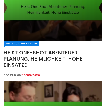
ONE-SHOT-ABENTEUER
ONE-SHOT-ABENTEUER
HEIST ONE-SHOT ABENTEUER:
HEIST ONE-SHOT
PLANUNG, HEIMLICHKEIT, HOHE
ABENTEUER: PLANUNG,
EINSÄTZE
UNG,
HEIMLICHKEIT, HOHE
EINSÄTZE
POSTED ON
13/03/2026
POSTED ON
13/03/2026