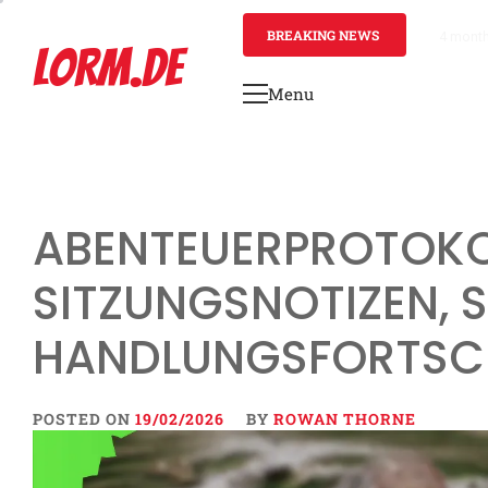
Skip
to
BREAKING NEWS
4 mont
LORM.DE
content
Menu
Primary
Menu
ABENTEUERPROTOKO
SITZUNGSNOTIZEN, S
HANDLUNGSFORTSC
POSTED ON
19/02/2026
BY
ROWAN THORNE