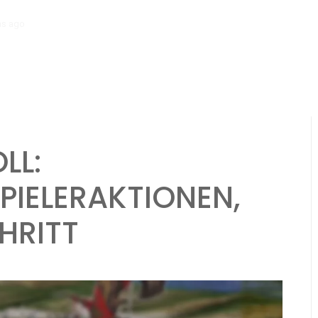
hs ago
NPC-Ersteller: Charaktereigenschaften, Motivationen, Hinterg
LL:
PIELERAKTIONEN,
HRITT